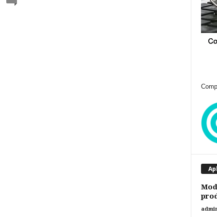
Compr
Ap
Modi
prod
admi