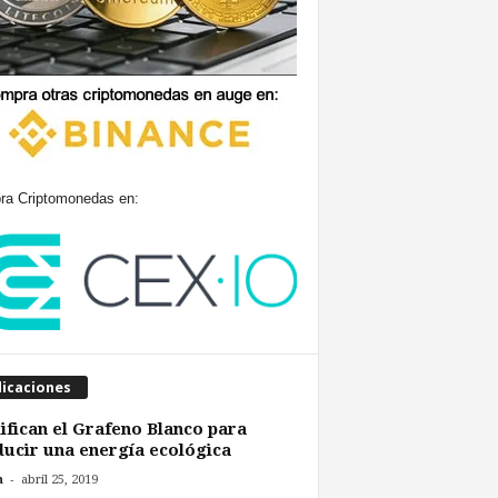
a Criptomonedas en:
licaciones
fican el Grafeno Blanco para
ucir una energía ecológica
-
n
abril 25, 2019