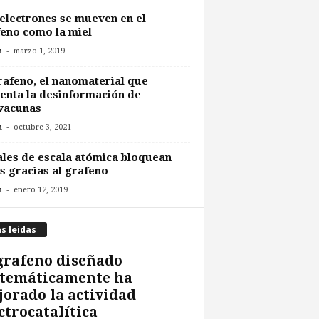
electrones se mueven en el
eno como la miel
-
n
marzo 1, 2019
rafeno, el nanomaterial que
enta la desinformación de
vacunas
-
n
octubre 3, 2021
les de escala atómica bloquean
s gracias al grafeno
-
n
enero 12, 2019
s leídas
grafeno diseñado
temáticamente ha
orado la actividad
ctrocatalítica