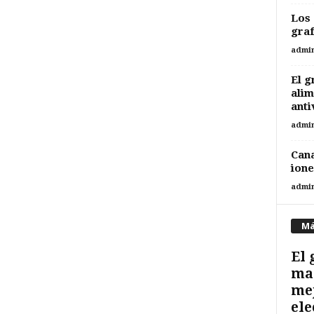
Los 
graf
admi
El g
alim
anti
admi
Cana
ione
admi
Má
El 
ma
mej
ele