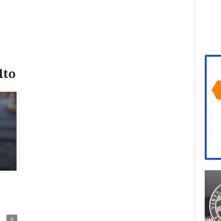
lto
s
0