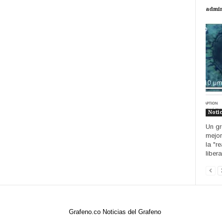
admi
Noti
Un gr
mejor
la "r
liber