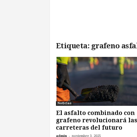
l
d
e
l
F
u
Etiqueta: grafeno asfa
t
u
r
o
!
Noticias
El asfalto combinado con
grafeno revolucionará la
carreteras del futuro
-
admin
noviembre 3, 2025