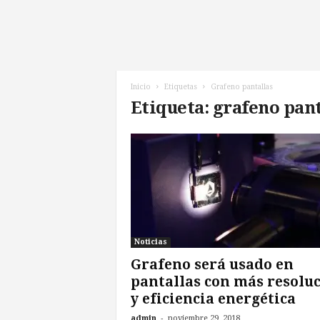
l
d
e
l
F
u
Inicio
Etiquetas
Grafeno pantallas
t
Etiqueta: grafeno pan
u
r
o
!
Noticias
Grafeno será usado en
pantallas con más resolu
y eficiencia energética
-
admin
noviembre 29, 2018