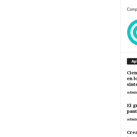
Compr
Ap
Cien
en l
sint
admi
El g
pant
admi
Cre