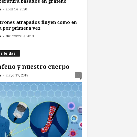
eratura basados en grafeno
-
n
abril 14, 2020
trones atrapados fluyen como en
 por primera vez
-
n
diciembre 9, 2019
s leídas
feno y nuestro cuerpo
-
0
n
mayo 17, 2018