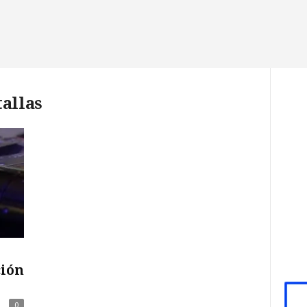
tallas
ción
0