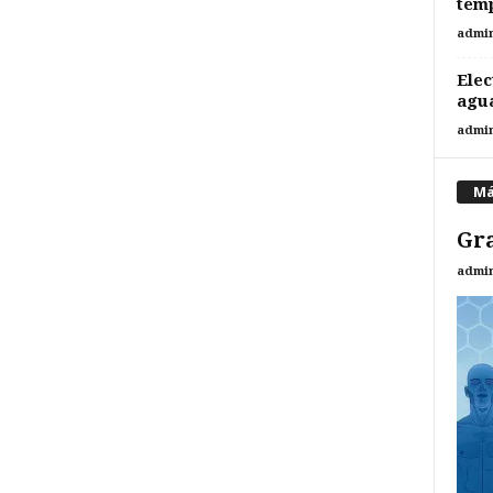
temp
admi
Elec
agua
admi
Má
Gra
admi