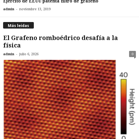
Ejercito de EEUU patenta filtro de grafeno
-
admin
noviembre 13, 2019
Más leídas
El Grafeno romboédrico desafía a la
física
-
admin
julio 6, 2026
0