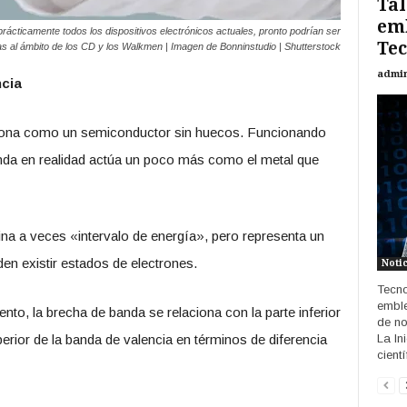
Tal
em
n prácticamente todos los dispositivos electrónicos actuales, pronto podrían ser
Tec
s al ámbito de los CD y los Walkmen | Imagen de Bonninstudio | Shutterstock
admi
cia
ciona como un semiconductor sin huecos. Funcionando
nda en realidad actúa un poco más como el metal que
na a veces «intervalo de energía», pero representa un
en existir estados de electrones.
Noti
Tecno
emble
ento, la brecha de banda se relaciona con la parte inferior
de no
La In
erior de la banda de valencia en términos de diferencia
cientí