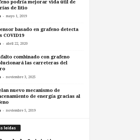
eno podría mejorar vida útil de
rías de litio
-
n
mayo 1, 2019
ensor basado en grafeno detecta
us COVID19
-
n
abril 22, 2020
sfalto combinado con grafeno
lucionará las carreteras del
ro
-
n
noviembre 3, 2025
elan nuevo mecanismo de
cenamiento de energía gracias al
feno
-
n
noviembre 5, 2019
s leídas