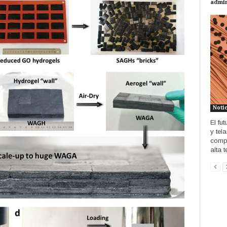
admi
Noti
El fu
y tel
compi
alta 