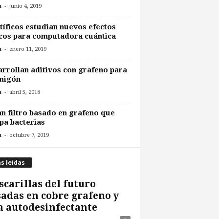
-
n
junio 4, 2019
tíficos estudian nuevos efectos
cos para computadora cuántica
-
n
enero 11, 2019
rrollan aditivos con grafeno para
migón
-
n
abril 5, 2018
n filtro basado en grafeno que
pa bacterias
-
n
octubre 7, 2019
s leídas
carillas del futuro
adas en cobre grafeno y
a autodesinfectante