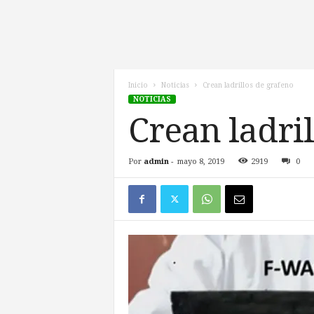
l
d
e
l
F
u
Inicio
Noticias
Crean ladrillos de grafeno
NOTICIAS
t
u
Crean ladri
r
o
!
Por
admin
-
mayo 8, 2019
2919
0