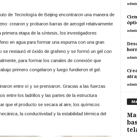
admi
ituto de Tecnología de Beijing encontraron una manera de
Cien
ópti
feno: crearon y probaron barras de aerogel relativamente
admi
primera etapa de la síntesis, los investigadores
afeno en agua para formar una espuma con una gran
Desa
hor
o se restauró el óxido de grafeno y se formó un gel con
admi
nalmente, para formar los canales de conexión que
trabajo primero congelaron y luego fundieron el gel.
Crea
atra
admi
binaron entre sí y se prensaron. Gracias a las fuerzas
s entre los ladrillos y las partes de la estructura
Má
 que el producto se secara al aire, los químicos
ecánica, la conductividad y la estabilidad térmica del
Mas
bas
tel