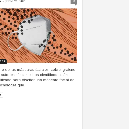
-
0
n
junio 21, 2020
cias
turo de las máscaras faciales: cobre, grafeno
a autodesinfectante: Los científicos están
tiendo para diseñar una máscara facial de
tecnología que...