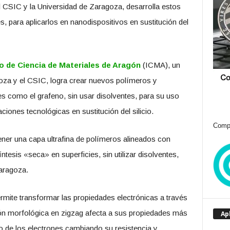
 CSIC y la Universidad de Zaragoza, desarrolla estos
es, para aplicarlos en nanodispositivos en sustitución del
to de Ciencia de Materiales de Aragón
(ICMA), un
oza y el CSIC, logra crear nuevos polímeros y
les como el grafeno, sin usar disolventes, para su uso
ones tecnológicas en sustitución del silicio.
Compr
ner una capa ultrafina de polímeros alineados con
esis «seca» en superficies, sin utilizar disolventes,
Zaragoza.
permite transformar las propiedades electrónicas a través
ión morfológica en zigzag afecta a sus propiedades más
Ap
o de los electrones cambiando su resistencia y