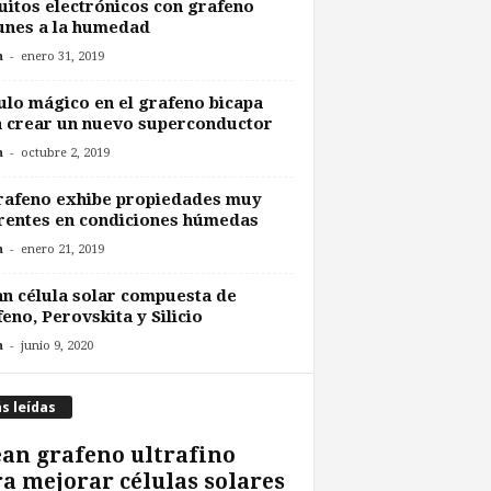
uitos electrónicos con grafeno
unes a la humedad
-
n
enero 31, 2019
lo mágico en el grafeno bicapa
 crear un nuevo superconductor
-
n
octubre 2, 2019
rafeno exhibe propiedades muy
rentes en condiciones húmedas
-
n
enero 21, 2019
n célula solar compuesta de
eno, Perovskita y Silicio
-
n
junio 9, 2020
s leídas
an grafeno ultrafino
a mejorar células solares