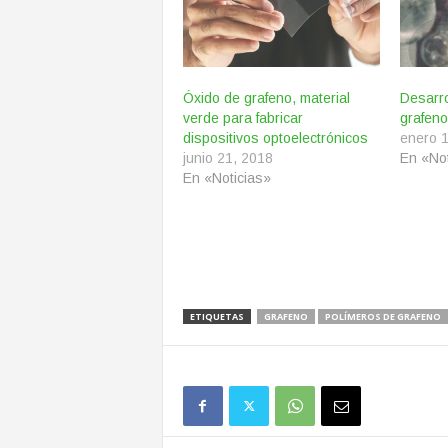
Óxido de grafeno, material
Desarro
verde para fabricar
grafeno
dispositivos optoelectrónicos
enero 
junio 21, 2018
En «Not
En «Noticias»
ETIQUETAS
GRAFENO
POLÍMEROS DE GRAFENO