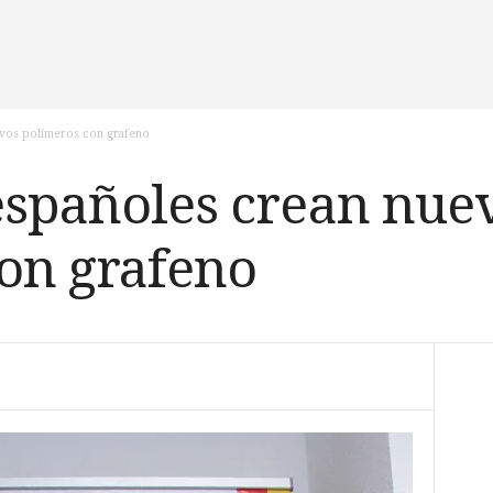
evos polímeros con grafeno
 españoles crean nue
on grafeno