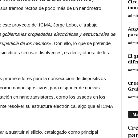
Circ
inm
 sus tramos rectos de poco más de un nanómetro.
admi
de este proyecto del ICMA, Jorge Lobo, el trabajo
Angu
e gobierna las propiedades electrónicas y estructurales de
para
 superficie de los mismos
«. Con ello, lo que se pretende
admi
intéticos sin usar disolventes, es decir, «fuera de los
El g
dife
admi
s prometedores para la consecución de dispositivos
Crea
 como nanodispositivos, para disponer de nuevas
Graf
tación en nanotransistores, como los usados en los
admi
e resolver su estructura electrónica, algo que el ICMA
Má
Cre
r a sustituir al silicio, catalogado como principal
par