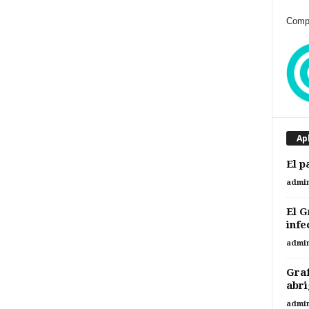
Compr
Ap
El p
admi
El G
infe
admi
Graf
abri
admi