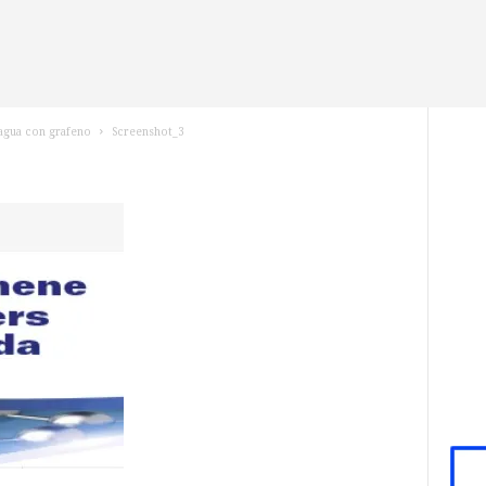
 agua con grafeno
Screenshot_3