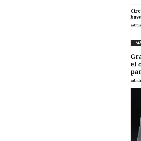
Circ
basa
admi
Má
Gr
el 
par
admi