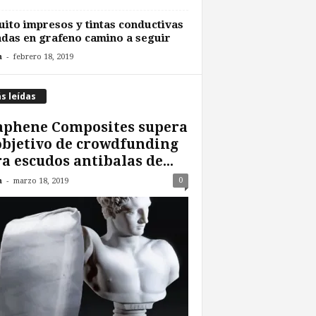
uito impresos y tintas conductivas
das en grafeno camino a seguir
-
n
febrero 18, 2019
s leídas
aphene Composites supera
objetivo de crowdfunding
a escudos antibalas de...
-
0
n
marzo 18, 2019