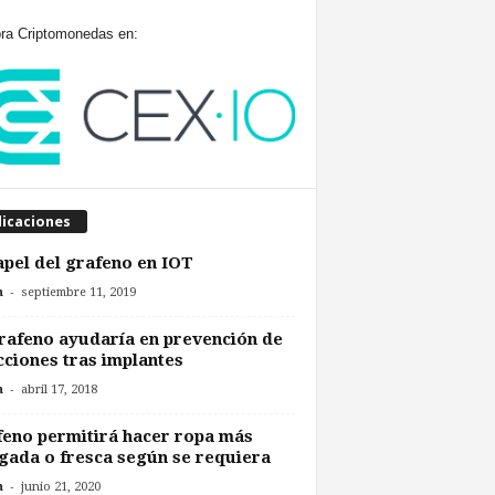
a Criptomonedas en:
licaciones
apel del grafeno en IOT
-
n
septiembre 11, 2019
rafeno ayudaría en prevención de
cciones tras implantes
-
n
abril 17, 2018
eno permitirá hacer ropa más
gada o fresca según se requiera
-
n
junio 21, 2020