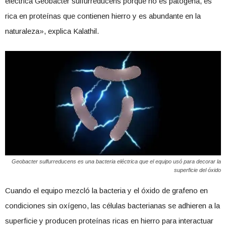
eléctrica Geobacter sulfurreducens porque no es patógena, es
rica en proteínas que contienen hierro y es abundante en la
naturaleza», explica Kalathil.
Geobacter sulfurreducens es una bacteria eléctrica que el equipo usó para decorar la
superficie del óxido
Cuando el equipo mezcló la bacteria y el óxido de grafeno en
condiciones sin oxígeno, las células bacterianas se adhieren a la
superficie y producen proteínas ricas en hierro para interactuar