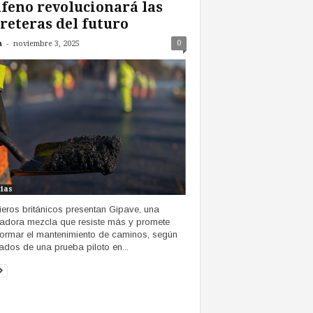
feno revolucionará las
reteras del futuro
-
0
n
noviembre 3, 2025
cias
ieros británicos presentan Gipave, una
adora mezcla que resiste más y promete
formar el mantenimiento de caminos, según
tados de una prueba piloto en...