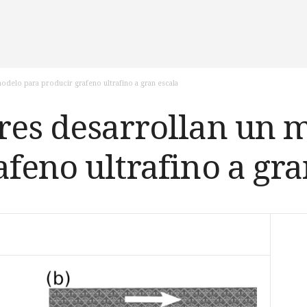
odelo para producir grafeno ultrafino a gran escala
res desarrollan un 
feno ultrafino a gra