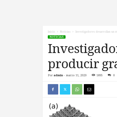
l
d
e
l
F
u
Inicio
Noticias
Investigadores desarrollan un m
NOTICIAS
t
u
Investigado
r
o
producir gra
!
Por
admin
-
marzo 11, 2020
1895
0