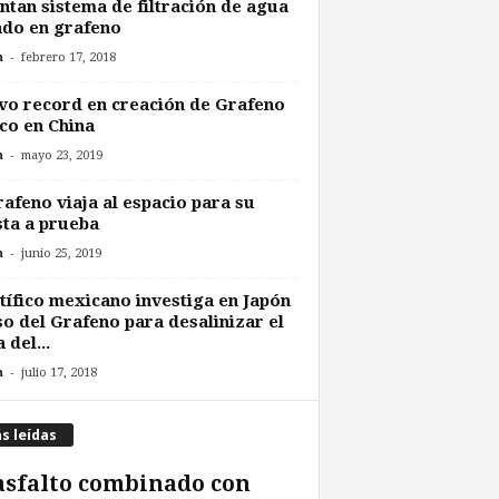
ntan sistema de filtración de agua
do en grafeno
-
n
febrero 17, 2018
o record en creación de Grafeno
co en China
-
n
mayo 23, 2019
rafeno viaja al espacio para su
ta a prueba
-
n
junio 25, 2019
tífico mexicano investiga en Japón
so del Grafeno para desalinizar el
 del...
-
n
julio 17, 2018
s leídas
asfalto combinado con