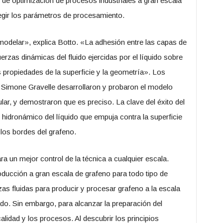
de optimización de procesos industriales a gran escala
legir los parámetros de procesamiento.
 modelar», explica Botto. «La adhesión entre las capas de
uerzas dinámicas del fluido ejercidas por el líquido sobre
 propiedades de la superficie y la geometría». Los
Simone Gravelle desarrollaron y probaron el modelo
ar, y demostraron que es preciso. La clave del éxito del
 hidronámico del líquido que empuja contra la superficie
n los bordes del grafeno.
a un mejor control de la técnica a cualquier escala.
ducción a gran escala de grafeno para todo tipo de
zas fluidas para producir y procesar grafeno a la escala
ado. Sin embargo, para alcanzar la preparación del
idad y los procesos. Al descubrir los principios