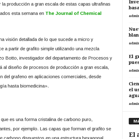
Inve
la producción a gran escala de estas capas ultrafinas
basa
icados esta semana en
The Journal of Chemical
admi
Nuev
blan
a visión detallada de lo que sucede a micro y
admi
 a partir de grafito simple utilizando una mezcla
El g
enzo Botto, investigador del departamento de Procesos y
pues
á al diseño de procesos de producción a gran escala,
admi
ón del grafeno en aplicaciones comerciales, desde
Cien
gía hasta biomedicina».
el u
agua
admi
 que es una forma cristalina de carbono puro,
Má
cantes, por ejemplo. Las capas que forman el grafito se
El 
e carbono dispuestos en una estructura hexagonal.