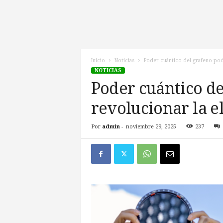
l
d
e
l
F
u
Inicio
Noticias
Poder cuántico del grafeno podr
NOTICIAS
t
u
Poder cuántico de
r
revolucionar la e
o
!
Por
admin
-
noviembre 29, 2025
237