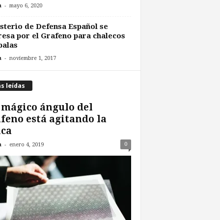
-
n
mayo 6, 2020
sterio de Defensa Español se
resa por el Grafeno para chalecos
balas
-
n
noviembre 1, 2017
s leídas
mágico ángulo del
feno está agitando la
ica
-
0
n
enero 4, 2019