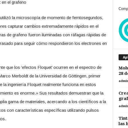
 en el grafeno
Compr
o utilizó la microscopía de momento de femtosegundos,
ores capturar cambios extremadamente rápidos en el
as de grafeno fueron iluminadas con ráfagas rápidas de
trasado para seguir cómo respondieron los electrones en
Ap
e que los ‘efectos Floquet’ ocurren en el espectro de
Mobi
28 d
Marco Merboldt de la Universidad de Göttingen, primer
admi
ue la ingeniería Floquet realmente funciona en estos
brimiento es enorme.» Sus resultados demuestran que la
Crea
gra
plia gama de materiales, acercando a los científicos a la
admi
os con características específicas utilizando pulsos
Tint
tos.
las 