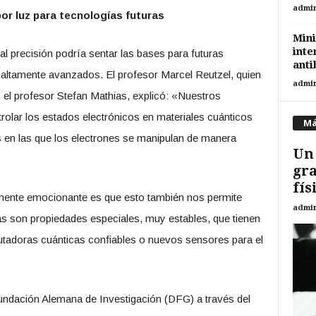
admi
or luz para tecnologías futuras
Mini
inte
al precisión podría sentar las bases para futuras
anti
altamente avanzados. El profesor Marcel Reutzel, quien
admi
n el profesor Stefan Mathias, explicó: «Nuestros
olar los estados electrónicos en materiales cuánticos
Má
as en las que los electrones se manipulan de manera
Un 
gra
fís
rmente emocionante es que esto también nos permite
admi
as son propiedades especiales, muy estables, que tienen
utadoras cuánticas confiables o nuevos sensores para el
Fundación Alemana de Investigación (DFG) a través del