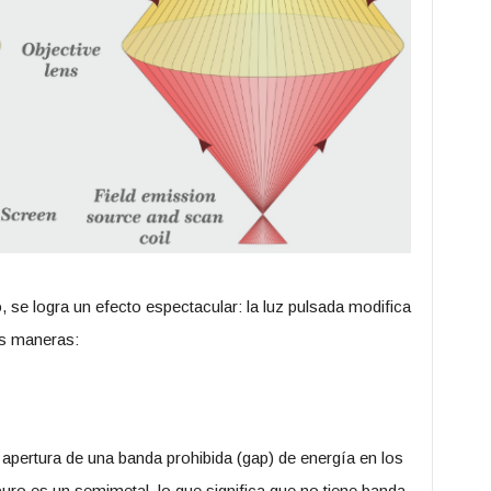
no, se logra un efecto espectacular: la luz pulsada modifica
es maneras:
a apertura de una banda prohibida (gap) de energía en los
uro es un semimetal, lo que significa que no tiene banda