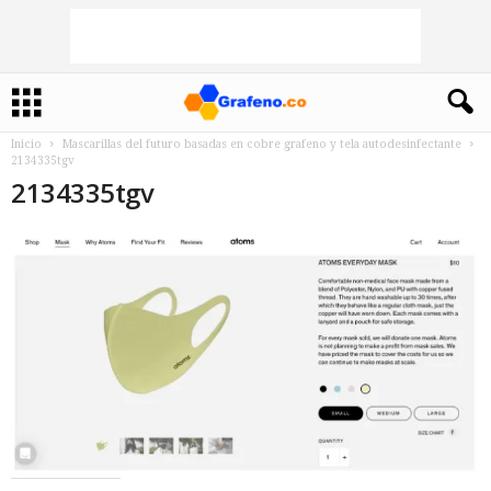
Inicio
Mascarillas del futuro basadas en cobre grafeno y tela autodesinfectante
2134335tgv
2134335tgv