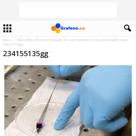
Inicio
Mascarillas del futuro basadas en cobre grafeno y tela autodesinfectante
234155135gg
234155135gg