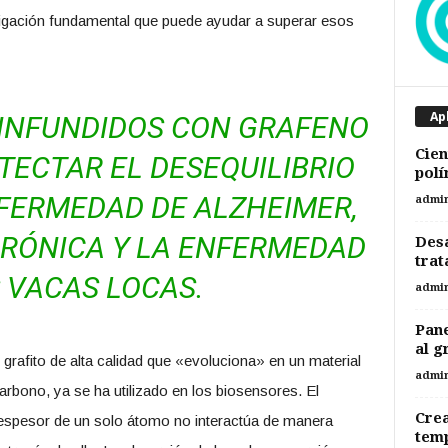
tigación fundamental que puede ayudar a superar esos
Ap
 INFUNDIDOS CON GRAFENO
Cien
TECTAR EL DESEQUILIBRIO
polí
FERMEDAD DE ALZHEIMER,
admi
RÓNICA Y LA ENFERMEDAD
Desa
trat
 VACAS LOCAS.
admi
Pane
al g
grafito de alta calidad que «evoluciona» en un material
admi
bono, ya se ha utilizado en los biosensores. El
Cre
 espesor de un solo átomo no interactúa de manera
temp