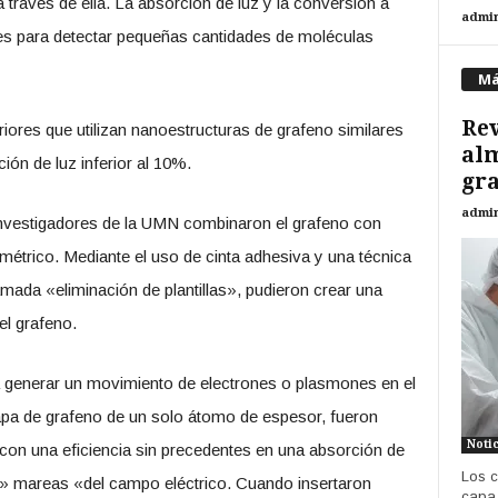
 través de ella. La absorción de luz y la conversión a
admi
es para detectar pequeñas cantidades de moléculas
Má
Re
riores que utilizan nanoestructuras de grafeno similares
al
ón de luz inferior al 10%.
gra
admi
investigadores de la UMN combinaron el grafeno con
étrico. Mediante el uso de cinta adhesiva y una técnica
amada «eliminación de plantillas», pudieron crear una
el grafeno.
ara generar un movimiento de electrones o plasmones en el
 capa de grafeno de un solo átomo de espesor, fueron
Noti
on una eficiencia sin precedentes en una absorción de
Los c
las» mareas «del campo eléctrico. Cuando insertaron
capa