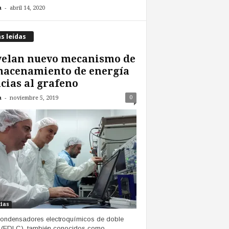
-
n
abril 14, 2020
s leídas
velan nuevo mecanismo de
macenamiento de energía
cias al grafeno
-
0
n
noviembre 5, 2019
cias
ondensadores electroquímicos de doble
 (EDLC), también conocidos como