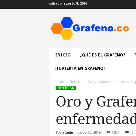
sábado, agosto 8, 2026
G
r
a
f
e
n
o
INICIO
¿QUÉ ES EL GRAFENO?
.
c
¡INVIERTA EN GRAFENO!
o
|
Inicio
Noticias
Oro y Grafeno en biosensores 
E
NOTICIAS
l
Oro y Grafe
M
a
t
enfermedad
e
r
i
Por
admin
-
marzo 10, 2019
1657
0
a