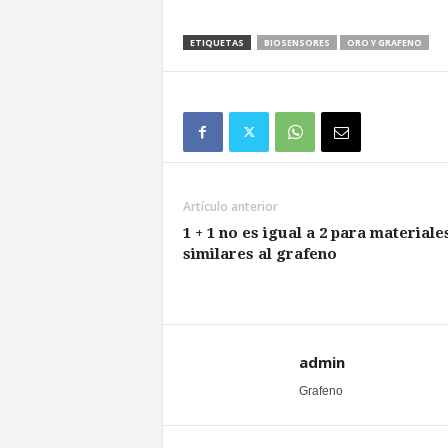
ETIQUETAS
BIOSENSORES
ORO Y GRAFENO
Artículo anterior
1 + 1 no es igual a 2 para materiale
similares al grafeno
admin
Grafeno