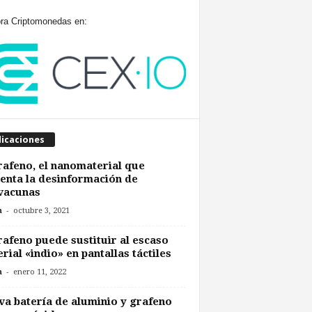
a Criptomonedas en:
licaciones
rafeno, el nanomaterial que
enta la desinformación de
vacunas
-
n
octubre 3, 2021
rafeno puede sustituir al escaso
rial «indio» en pantallas táctiles
-
n
enero 11, 2022
a batería de aluminio y grafeno