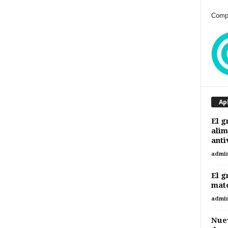
Compr
Ap
El g
alim
anti
admi
El g
mate
admi
Nuev