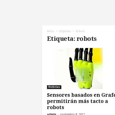
l
d
e
l
F
u
Inicio
Etiquetas
Robots
t
Etiqueta: robots
u
r
o
!
Noticias
Sensores basados en Graf
permitirán más tacto a
robots
-
admin
noviembre 8, 2017