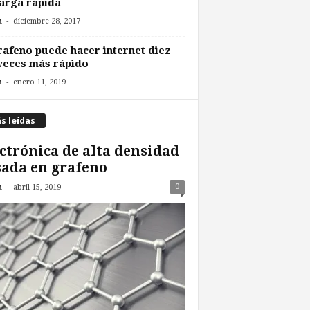
arga rápida
-
n
diciembre 28, 2017
rafeno puede hacer internet diez
veces más rápido
-
n
enero 11, 2019
s leídas
ctrónica de alta densidad
ada en grafeno
-
0
n
abril 15, 2019