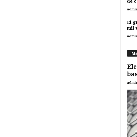
de c
admi
El g
mil 
admi
Má
Ele
bas
admi