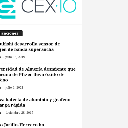
licaciones
ubishi desarrolla sensor de
gen de banda superancha
-
n
julio 18, 2019
ersidad de Almería desmiente que
acuna de Pfizer lleva óxido de
feno
-
n
julio 3, 2021
a batería de aluminio y grafeno
arga rápida
-
n
diciembre 28, 2017
o Jarillo-Herrero ha