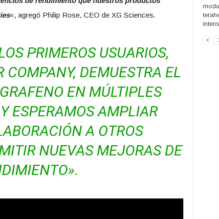
ficios de rendimiento que nuestros productos
modul
ies
«, agregó Philip Rose, CEO de XG Sciences.
terah
inten
LOS PRIMEROS USUARIOS,
 COMPANY, DEMUESTRA EL
 GRAFENO EN MÚLTIPLES
 Y ESPERAMOS AMPLIAR
LABORACIÓN A OTROS
RMITIR NUEVAS MEJORAS DE
DIMIENTO».