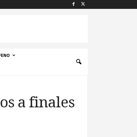
FENO
os a finales