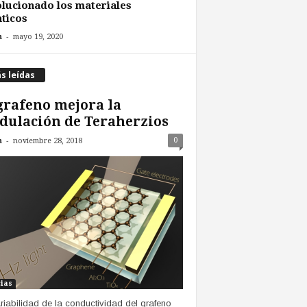
lucionado los materiales
ticos
-
n
mayo 19, 2020
s leídas
grafeno mejora la
ulación de Teraherzios
-
0
n
noviembre 28, 2018
cias
riabilidad de la conductividad del grafeno