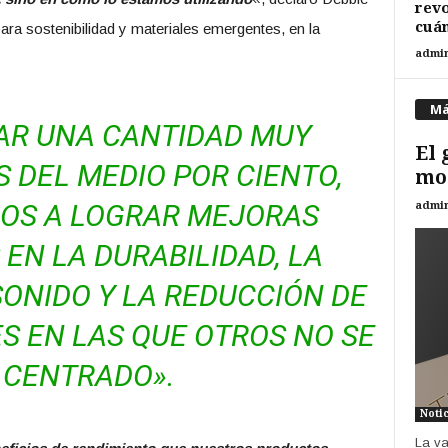
revo
cuán
para sostenibilidad y materiales emergentes, en la
admi
Má
AR UNA CANTIDAD MUY
El 
 DEL MEDIO POR CIENTO,
mod
OS A LOGRAR MEJORAS
admi
 EN LA DURABILIDAD, LA
SONIDO Y LA REDUCCIÓN DE
S EN LAS QUE OTROS NO SE
 CENTRADO».
Noti
La va