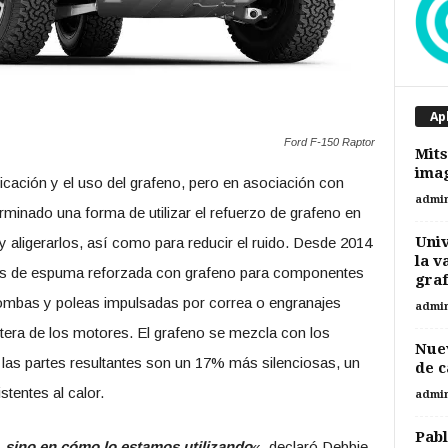
Ap
Ford F-150 Raptor
Mits
ima
ricación y el uso del grafeno, pero en asociación con
admi
rminado una forma de utilizar el refuerzo de grafeno en
Univ
 aligerarlos, así como para reducir el ruido. Desde 2014
la v
as de espuma reforzada con grafeno para componentes
gra
bombas y poleas impulsadas por correa o engranajes
admi
ntera de los motores. El grafeno se mezcla con los
Nuev
las partes resultantes son un 17% más silenciosas, un
de c
tentes al calor.
admi
Pabl
l, sino en cómo lo estamos utilizando
«, declaró Debbie