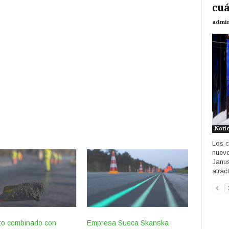
cuá
admi
Noti
Los c
nuevo
Janus
atract
lto combinado con
Empresa Sueca Skanska