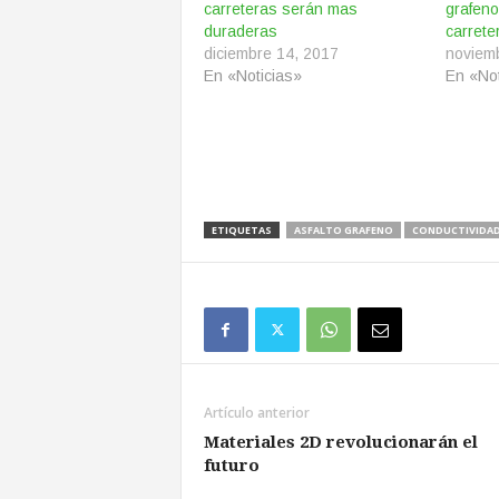
carreteras serán mas
grafeno
duraderas
carrete
diciembre 14, 2017
noviem
En «Noticias»
En «Not
ETIQUETAS
ASFALTO GRAFENO
CONDUCTIVIDAD
Artículo anterior
Materiales 2D revolucionarán el
futuro