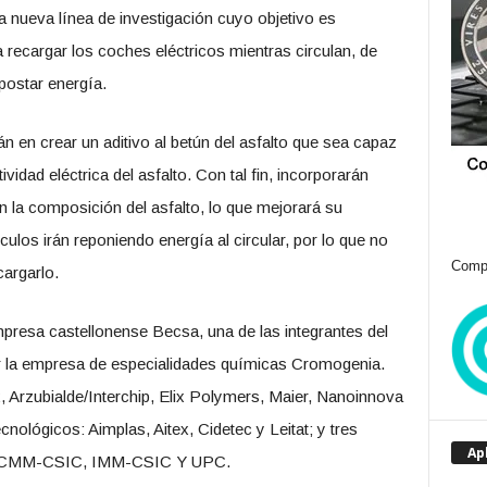
na nueva línea de investigación cuyo objetivo es
a recargar los coches eléctricos mientras circulan, de
postar energía.
án en crear un aditivo al betún del asfalto que sea capaz
idad eléctrica del asfalto. Con tal fin, incorporarán
 la composición del asfalto, lo que mejorará su
ulos irán reponiendo energía al circular, por lo que no
Compr
cargarlo.
mpresa castellonense Becsa, una de las integrantes del
r la empresa de especialidades químicas Cromogenia.
ex, Arzubialde/Interchip, Elix Polymers, Maier, Nanoinnova
nológicos: Aimplas, Aitex, Cidetec y Leitat; y tres
Ap
n: ICMM-CSIC, IMM-CSIC Y UPC.