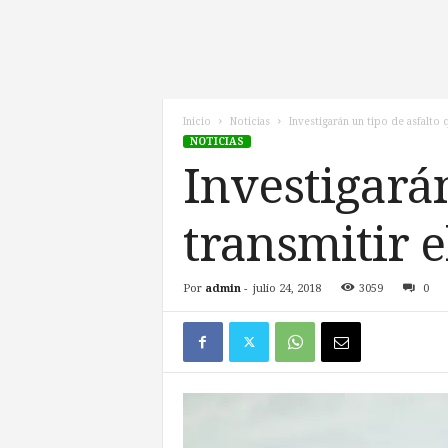
l
d
e
l
F
u
Inicio
Noticias
Investigarán un tipo de asfalto
NOTICIAS
t
u
Investigará
r
o
transmitir e
!
Por
admin
-
julio 24, 2018
3059
0