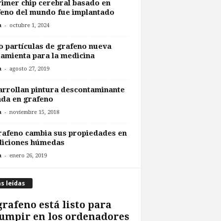
rimer chip cerebral basado en
eno del mundo fue implantado
-
n
octubre 1, 2024
 partículas de grafeno nueva
amienta para la medicina
-
n
agosto 27, 2019
rrollan pintura descontaminante
da en grafeno
-
n
noviembre 15, 2018
rafeno cambia sus propiedades en
diciones húmedas
-
n
enero 26, 2019
s leídas
grafeno está listo para
umpir en los ordenadores