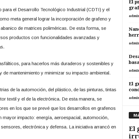
El p
graf
o para el Desarrollo Tecnológico Industrial (CDTI) y el
admi
omo meta general lograr la incorporación de grafeno y
abanico de matrices poliméricas. De esta forma, se
Nano
herr
ersos productos con funcionalidades avanzadas y
admi
s.
Desa
basa
sfálticos, para hacerlos más duraderos y sostenibles y
admi
 y de mantenimiento y minimizar su impacto ambiental.
El g
rias de la automoción, del plástico, de las pinturas, tintas
con
admi
or textil y el de la electrónica. De esta manera, se
res en los que se prevé que los desarrollos en grafenos
Má
n mayor impacto: energía, aeroespacial, automoción,
sensores, electrónica y defensa. La iniciativa arrancó en
El 
irr