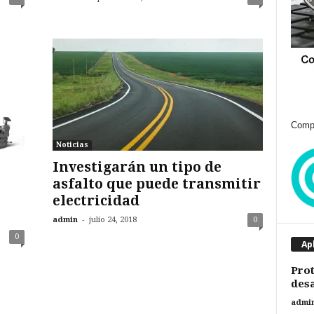
Compr
Noticias
Investigarán un tipo de
asfalto que puede transmitir
electricidad
-
admin
julio 24, 2018
0
0
Ap
Prot
desa
admi