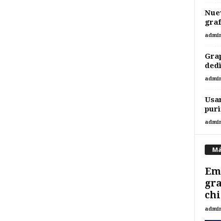
Nuev
gra
admi
Gra
dedi
admi
Usan
puri
admi
Má
Emp
gra
chi
admi