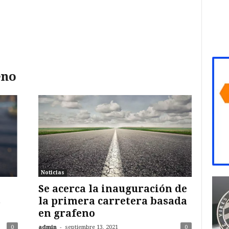
eno
Noticias
Se acerca la inauguración de
s
la primera carretera basada
en grafeno
-
0
admin
septiembre 13, 2021
0