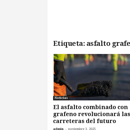
l
d
e
l
F
u
Etiqueta: asfalto graf
t
u
r
o
!
Noticias
El asfalto combinado con
grafeno revolucionará la
carreteras del futuro
-
admin
noviembre 3, 2025