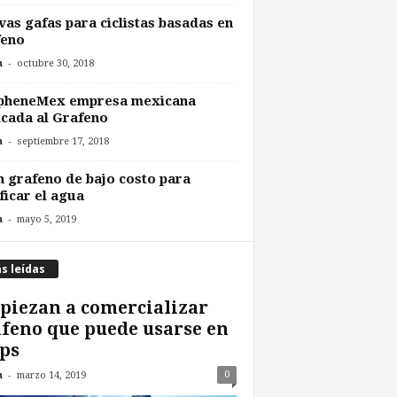
as gafas para ciclistas basadas en
feno
-
n
octubre 30, 2018
pheneMex empresa mexicana
cada al Grafeno
-
n
septiembre 17, 2018
 grafeno de bajo costo para
ficar el agua
-
n
mayo 5, 2019
s leídas
iezan a comercializar
feno que puede usarse en
ps
-
0
n
marzo 14, 2019