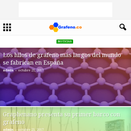
NOTICIAS
Los hilos de grafeno más largos del mundo
se fabrican en España
-
admin
octubre 21, 2017
Graphenano presenta su primer barco con
grafeno
-
admin
octubre 21, 2017