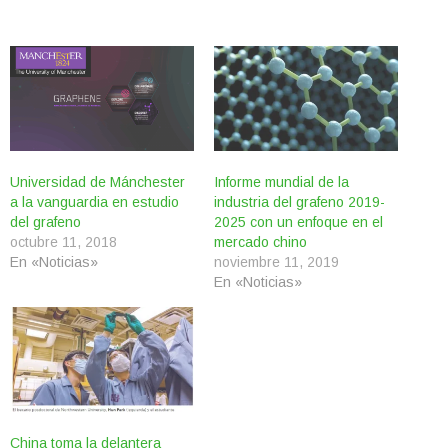
Universidad de Mánchester
Informe mundial de la
a la vanguardia en estudio
industria del grafeno 2019-
del grafeno
2025 con un enfoque en el
octubre 11, 2018
mercado chino
En «Noticias»
noviembre 11, 2019
En «Noticias»
China toma la delantera