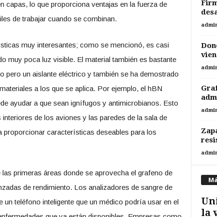
Firm
 capas, lo que proporciona ventajas en la fuerza de
desa
iles de trabajar cuando se combinan.
admi
rísticas muy interesantes; como se mencionó, es casi
Dono
vien
 muy poca luz visible. El material también es bastante
admi
co pero un aislante eléctrico y también se ha demostrado
Graf
ateriales a los que se aplica. Por ejemplo, el hBN
admi
ede ayudar a que sean ignífugos y antimicrobianos. Esto
admi
 interiores de los aviones y las paredes de la sala de
Zapa
 proporcionar características deseables para los
resi
admi
e las primeras áreas donde se aprovecha el grafeno de
Má
zadas de rendimiento. Los analizadores de sangre de
Uni
 un teléfono inteligente que un médico podría usar en el
la 
s enfermedades que ya están disponibles. Empresas como