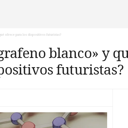
ué ofrece para los dispositivos futuristas?
«grafeno blanco» y q
positivos futuristas?