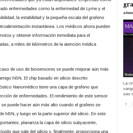
gr
izado enfermedades como la enfermedad de Lyme y el
admi
bilidad, la estabilidad y la pequeña escala del grafeno
retroalimentación instantánea. Los médicos ahora pueden
remotos y obtener información inmediata para el
adas, a miles de kilómetros de la atención médica
e caso de uso de biosensores se puede mejorar aún más
Noti
igo hBN. El chip basado en silicio descrito
La Un
gnóstico Nanomédico tiene una capa de grafeno que
vangu
seis 
etección de enfermedades. El rendimiento de este sensor
ro se puede hacer aún más alto cuando el grafeno se
e hBN, y luego en la parte superior del silicio. En este
portantes; planariza la capa de silicio subyacente,
 óxido que sale del silicio y, finalmente, proporciona una