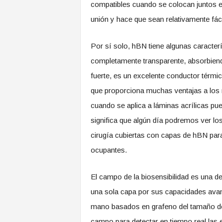
compatibles cuando se colocan juntos en
unión y hace que sean relativamente fác
Por sí solo, hBN tiene algunas caracte
completamente transparente, absorbiendo
fuerte, es un excelente conductor térmi
que proporciona muchas ventajas a los m
cuando se aplica a láminas acrílicas pu
significa que algún día podremos ver los
cirugía cubiertas con capas de hBN para
ocupantes.
El campo de la biosensibilidad es una d
una sola capa por sus capacidades avan
mano basados ​​en grafeno del tamaño de
campo para detectar en tiempo real la