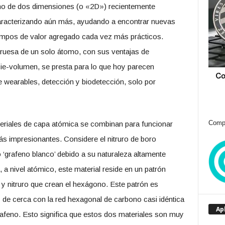
mo de dos dimensiones (o «2D») recientemente
aracterizando aún más, ayudando a encontrar nuevas
campos de valor agregado cada vez más prácticos.
gruesa de un solo átomo, con sus ventajas de
ficie-volumen, se presta para lo que hoy parecen
e wearables, detección y biodetección, solo por
Compr
riales de capa atómica se combinan para funcionar
ás impresionantes. Considere el nitruro de boro
‘grafeno blanco’ debido a su naturaleza altamente
a nivel atómico, este material reside en un patrón
y nitruro que crean el hexágono. Este patrón es
uy de cerca con la red hexagonal de carbono casi idéntica
Ap
 grafeno. Esto significa que estos dos materiales son muy